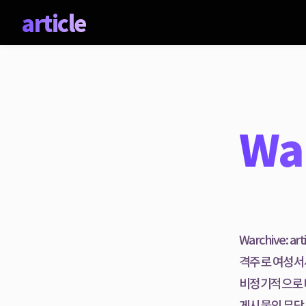
article
article
와카이브 : 아티클
review
War
play
bookclub
project
no more corset
Radicals in University
Warchive:
Type Her Story
격주로 여성서
Receipt Her Story
비정기적으로 
게시물의 무단